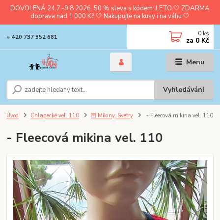
DOVOLENÁ 24.7.-9.8.2026. 50 % sleva s kódem: LETO 🤍 ZDARMA
doprava nad 1 000 Kč 🤍 Nakupujte na kusy i na váhu 🤍
0
ks
+ 420 737 352 681
za
0 Kč
Menu
Vyhledávání
Úvod
Chlapecké vel. 110
🦉 Mikiny, Svetry
- Fleecová mikina vel. 110
- Fleecová mikina vel. 110