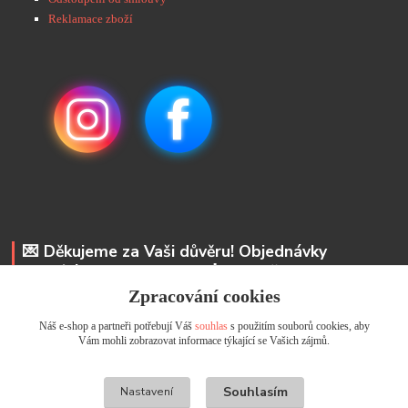
Reklamace zboží
💌 Děkujeme za Vaši důvěru! Objednávky
odesíláme do 48 hodin. 📩 Na vaše e-maily
odpovíme do 24 hodin.
Zpracování cookies
Náš e-shop a partneři potřebují Váš
souhlas
s použitím souborů cookies, aby
Andrea Kyselová DiS.
Vám mohli zobrazovat informace týkající se Vašich zájmů.
+ 420 737 352 681
info@usicky.cz
Souhlasím
Nastavení