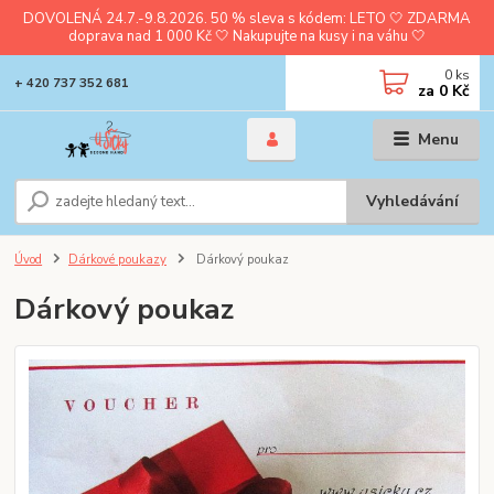
DOVOLENÁ 24.7.-9.8.2026. 50 % sleva s kódem: LETO 🤍 ZDARMA
doprava nad 1 000 Kč 🤍 Nakupujte na kusy i na váhu 🤍
0
ks
+ 420 737 352 681
za
0 Kč
Menu
Vyhledávání
Úvod
Dárkové poukazy
Dárkový poukaz
Dárkový poukaz