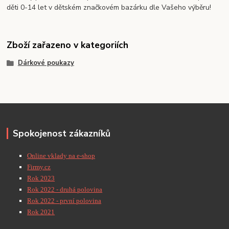
děti 0-14 let v dětském značkovém bazárku dle Vašeho výběru!
Zboží zařazeno v kategoriích
Dárkové poukazy
Spokojenost zákazníků
Online vklady na e-shop
Firmy.cz
Rok 2023
Rok 2022 - druhá polovina
Rok 2022 - první polovina
Rok 2021