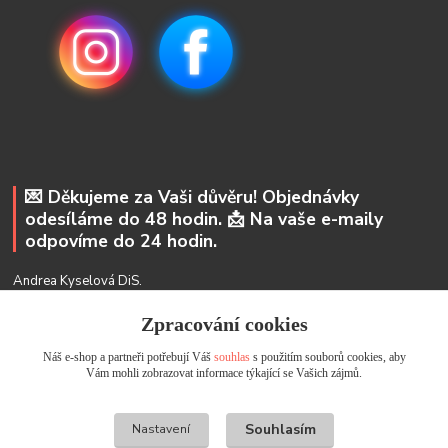
💌 Děkujeme za Vaši důvěru! Objednávky
odesíláme do 48 hodin. 📩 Na vaše e-maily
odpovíme do 24 hodin.
Andrea Kyselová DiS.
+ 420 737 352 681
Zpracování cookies
info@usicky.cz
Náš e-shop a partneři potřebují Váš
souhlas
s použitím souborů cookies, aby
Vám mohli zobrazovat informace týkající se Vašich zájmů.
Souhlasím
Nastavení