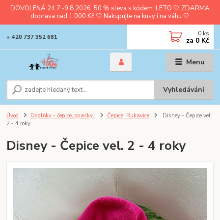
DOVOLENÁ 24.7.-9.8.2026. 50 % sleva s kódem: LETO 🤍 ZDARMA
doprava nad 1 000 Kč 🤍 Nakupujte na kusy i na váhu 🤍
0
ks
+ 420 737 352 681
za
0 Kč
Menu
Vyhledávání
Úvod
Doplňky - čepice, opasky..
Čepice, Rukavice
Disney - Čepice vel.
2 - 4 roky
Disney - Čepice vel. 2 - 4 roky