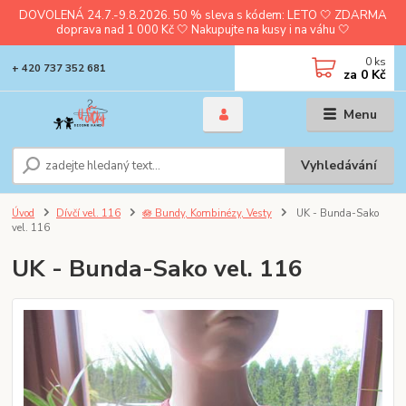
DOVOLENÁ 24.7.-9.8.2026. 50 % sleva s kódem: LETO 🤍 ZDARMA
doprava nad 1 000 Kč 🤍 Nakupujte na kusy i na váhu 🤍
0
ks
+ 420 737 352 681
za
0 Kč
Menu
Vyhledávání
Úvod
Dívčí vel. 116
🪷 Bundy, Kombinézy, Vesty
UK - Bunda-Sako
vel. 116
UK - Bunda-Sako vel. 116