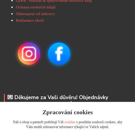
GDPR - souhlas se zpracováním osobních údaj
Ochrana osobních údajů
Odstoupení od smlouvy
Reklamace zboží
💌 Děkujeme za Vaši důvěru! Objednávky
odesíláme do 48 hodin. 📩 Na vaše e-maily
odpovíme do 24 hodin.
Zpracování cookies
Náš e-shop a partneři potřebují Váš
souhlas
s použitím souborů cookies, aby
Andrea Kyselová DiS.
Vám mohli zobrazovat informace týkající se Vašich zájmů.
+ 420 737 352 681