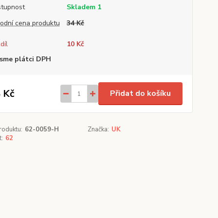
tupnost
Skladem 1
odní cena produktu
34 Kč
díl
10 Kč
sme plátci DPH
 Kč
Přidat do košíku
roduktu:
62-0059-H
Značka:
UK
t:
62