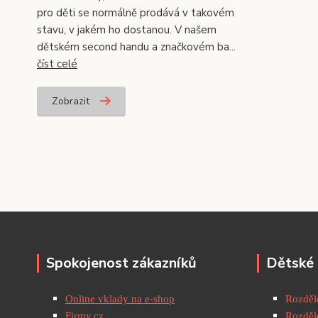
pro děti se normálně prodává v takovém
stavu, v jakém ho dostanou. V našem
dětském second handu a značkovém ba...
číst celé
Zobrazit
Spokojenost zákazníků
Dětské 
Online vklady na e-shop
Rozděle
Firmy.cz
Rozděle