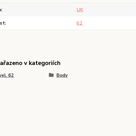
a
UK
st
62
zařazeno v kategoriích
vel. 62
Body