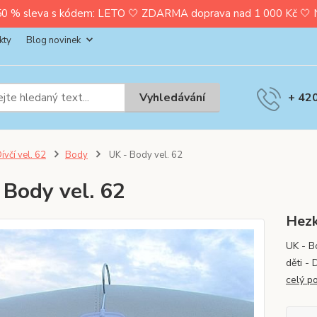
0 % sleva s kódem: LETO 🤍 ZDARMA doprava nad 1 000 Kč 🤍 Nak
kty
Blog novinek
Vyhledávání
+ 42
ívčí vel. 62
Body
UK - Body vel. 62
 Body vel. 62
Hezk
UK - B
děti - 
celý p