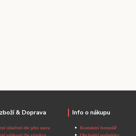
zboží & Doprava
Info o nákupu
ní oblečení dle jeho stavu
Kontaktní formulář
ní velikostí dle výrobce
Obchodní podmínky