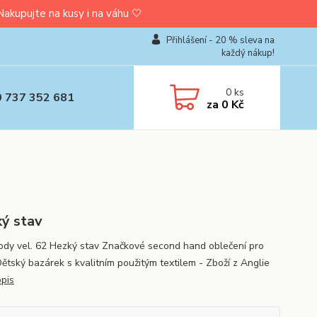
upujte na kusy i na váhu 🤍
Přihlášení - 20 % sleva na
každý nákup!
0
ks
0 737 352 681
za
0 Kč
ý stav
ody vel. 62 Hezký stav Značkové second hand oblečení pro
Dětský bazárek s kvalitním použitým textilem - Zboží z Anglie
opis