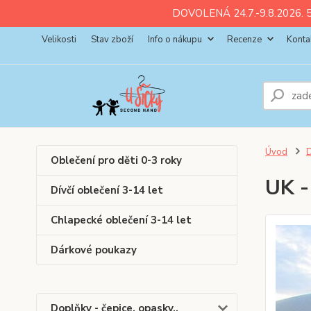
ll💚
💚
💚
💚
💚
DOVOLENÁ 24.7.-9.8.2026. 5
Velikosti
Stav zboží
Info o nákupu
Recenze
Konta
Úvod
D
Oblečení pro děti 0-3 roky
UK -
Dívčí oblečení 3-14 let
Chlapecké oblečení 3-14 let
Dárkové poukazy
Doplňky - čepice, opasky..