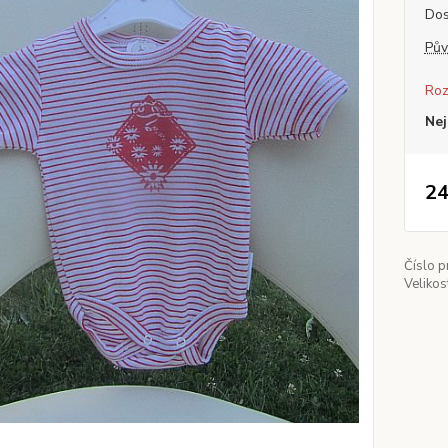
Dos
Pův
Roz
Nej
24
Číslo p
Velikos