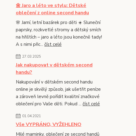
🌼 Jaro a léto ve stylu: Dětské
oblečení z online second handu
🌸 Jarní, letní bazárek pro děti ☀️ Sluneční
paprsky, rozkvetlé stromy a dětský smích
na hřištích – jaro a léto jsou konečně tady!
A s nimi přic...
číst celé
27.03.2025
Jak nakupovat v dětském second
handu?
Nakupování v dětském second handu
online je skvělý způsob, jak ušetřit peníze
a zároveň levně pořídit kvalitní značkové
oblečení pro Vaše děti. Pokud ...
číst celé
01.04.2021
Vše VYPRÁNO, VYŽEHLENO
Milé maminky, oblečení ze second handů