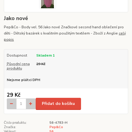
Jako nové
Pep&Co - Body vel. 56 Jako nové Značkové second hand oblečení pro
děti - Dětský bazárek s kvalitním použitým textilem - Zboží z Anglie
celý
popis
Dostupnost
Skladem 1
Původní cena
29 Kč
produktu
Nejsme plátci DPH
29 Kč
Přidat do košíku
Číslo produktu:
56-4783-H
Značka:
Pep&Co
Velikost:
56