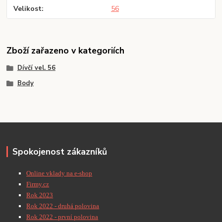
Velikost
56
Zboží zařazeno v kategoriích
Dívčí vel. 56
Body
Spokojenost zákazníků
Online vklady na e-shop
Firmy.cz
Rok 2023
Rok 2022 - druhá polovina
Rok 2022 - první polovina