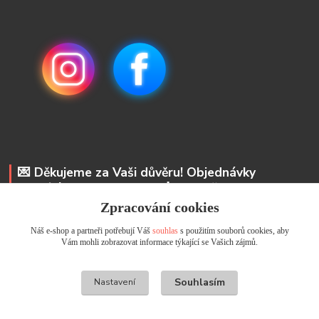
💌 Děkujeme za Vaši důvěru! Objednávky
odesíláme do 48 hodin. 📩 Na vaše e-maily
odpovíme do 24 hodin.
Zpracování cookies
Náš e-shop a partneři potřebují Váš
souhlas
s použitím souborů cookies, aby
Andrea Kyselová DiS.
Vám mohli zobrazovat informace týkající se Vašich zájmů.
+ 420 737 352 681
info@usicky.cz
Souhlasím
Nastavení