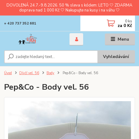
DOVOLENÁ 24.7.-9.8.2026. 50 % sleva s kódem: LETO 🤍 ZDARMA
doprava nad 1 000 Kč 🤍 Nakupujte na kusy i na váhu 🤍
0
ks
+ 420 737 352 681
za
0 Kč
Menu
Vyhledávání
Úvod
Dívčí vel. 56
Body
Pep&Co - Body vel. 56
Pep&Co - Body vel. 56